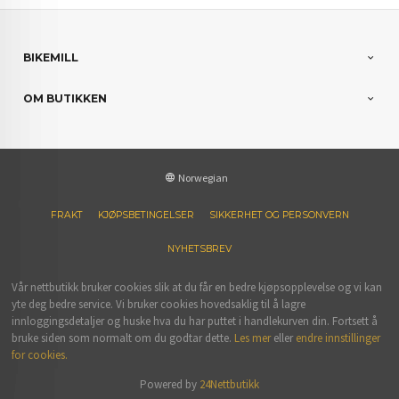
BIKEMILL
OM BUTIKKEN
Norwegian
FRAKT
KJØPSBETINGELSER
SIKKERHET OG PERSONVERN
NYHETSBREV
Vår nettbutikk bruker cookies slik at du får en bedre kjøpsopplevelse og vi kan
yte deg bedre service. Vi bruker cookies hovedsaklig til å lagre
innloggingsdetaljer og huske hva du har puttet i handlekurven din. Fortsett å
bruke siden som normalt om du godtar dette.
Les mer
eller
endre innstillinger
for cookies.
Powered by
24Nettbutikk