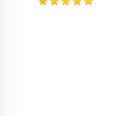
Søkeord: Hjemmetrening hjemmegym
spinningsykkel treningsbenk spinning
ergometersykkel trening billigtrening billig
hjemmetrening billig hjemmegym billig
spinningsykkel brukt spinningsykkel bruktvarer
bruktvare treningsbenker manual manualer
justerbare manualer justerbar manual benk stativ
vektstativ knebøystativ benkpress treningsstativ
justerbart stativ hjemmetreningsstativ vekter vekt
styrketrening styrke spinningsykler trimsykkel
ergometer ergometersykler stativer knebøystativer
knebøy squatrack squat rack spinning bike workout