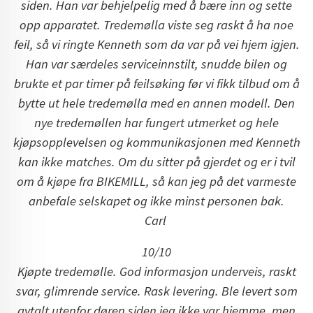
siden. Han var behjelpelig med å bære inn og sette
opp apparatet. Tredemølla viste seg raskt å ha noe
feil, så vi ringte Kenneth som da var på vei hjem igjen.
Han var særdeles serviceinnstilt, snudde bilen og
brukte et par timer på feilsøking før vi fikk tilbud om å
bytte ut hele tredemølla med en annen modell. Den
nye tredemøllen har fungert utmerket og hele
kjøpsopplevelsen og kommunikasjonen med Kenneth
kan ikke matches. Om du sitter på gjerdet og er i tvil
om å kjøpe fra BIKEMILL, så kan jeg på det varmeste
anbefale selskapet og ikke minst personen bak.
Carl
10/10
Kjøpte tredemølle. God informasjon underveis, raskt
svar, glimrende service. Rask levering. Ble levert som
avtalt utenfor døren siden jeg ikke var hjemme, men