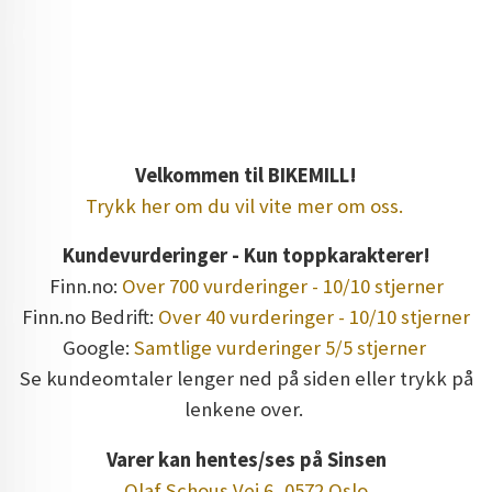
tredemølle vedlikehold olje smøring løpebånd
friksjonsreduksjon tredemølle treadmill lubricant oil with
silicone olje for tredemølle tredemølleolje sole abilica
levity masterfit sportsmaster horizon
Velkommen til BIKEMILL!
Trykk her om du vil vite mer om oss.
Kundevurderinger - Kun toppkarakterer!
Finn.no:
Over 700 vurderinger - 10/10 stjerner
Finn.no Bedrift:
Over 40 vurderinger - 10/10 stjerner
Google:
Samtlige vurderinger 5/5 stjerner
Se kundeomtaler lenger ned på siden eller trykk på
lenkene over.
Varer kan hentes/ses på Sinsen
Olaf Schous Vei 6, 0572 Oslo