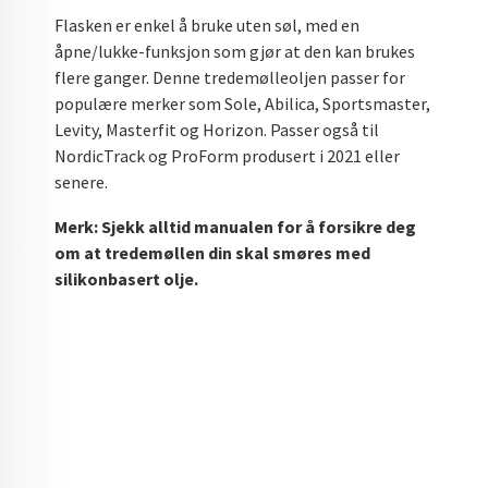
Flasken er enkel å bruke uten søl, med en
åpne/lukke-funksjon som gjør at den kan brukes
flere ganger. Denne tredemølleoljen passer for
populære merker som Sole, Abilica, Sportsmaster,
Levity, Masterfit og Horizon. Passer også til
NordicTrack og ProForm produsert i 2021 eller
senere.
Merk: Sjekk alltid manualen for å forsikre deg
om at tredemøllen din skal smøres med
silikonbasert olje.
tredemølleolje silikonbasert olje smøremiddel for
tredemølle tredemølle vedlikehold smøring tredemølle
Sole tredemølle olje Abilica smøremiddel Sportsmaster
olje Levity tredemølle Horizon smøremiddel smøreolje
tredemølle redusere friksjon tredemølle forlenger
levetid tredemølle tredemølle motorbeskyttelse
løpebånd smøremiddel jevn drift tredemølle tredemølle
smøremiddel flaske effektiv smøring tredemølle