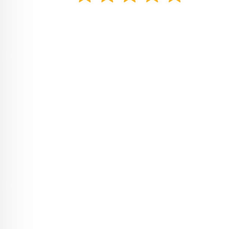
Søkeord: Hjemmetrening hjemmegym
spinningsykkel treningsbenk spinning
ergometersykkel trening billigtrening billig
hjemmetrening billig hjemmegym billig
spinningsykkel brukt spinningsykkel bruktvarer
bruktvare treningsbenker manual manualer
justerbare manualer justerbar manual benk stativ
vektstativ knebøystativ benkpress treningsstativ
justerbart stativ hjemmetreningsstativ vekter vekt
styrketrening styrke spinningsykler trimsykkel
ergometer ergometersykler stativer knebøystativer
knebøy squatrack squat rack spinning bike workout