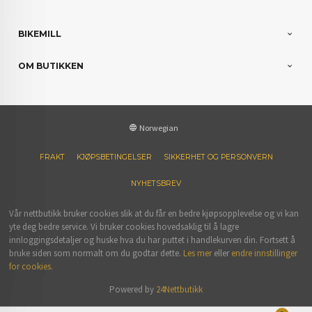
BIKEMILL
OM BUTIKKEN
Norwegian
FRAKT
KJØPSBETINGELSER
SIKKERHET OG PERSONVERN
NYHETSBREV
Vår nettbutikk bruker cookies slik at du får en bedre kjøpsopplevelse og vi kan
yte deg bedre service. Vi bruker cookies hovedsaklig til å lagre
innloggingsdetaljer og huske hva du har puttet i handlekurven din. Fortsett å
bruke siden som normalt om du godtar dette.
Les mer
eller
endre innstillinger
for cookies.
Powered by
24Nettbutikk