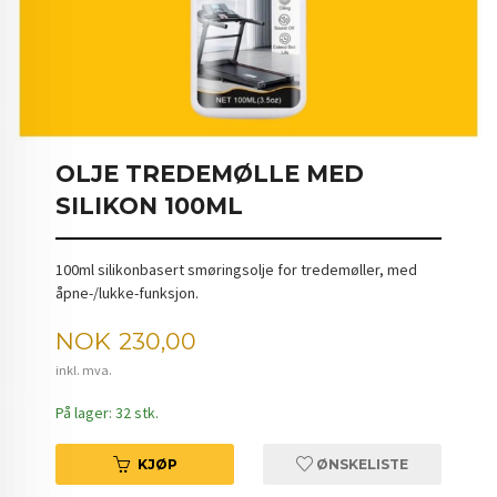
OLJE TREDEMØLLE MED
SILIKON 100ML
100ml silikonbasert smøringsolje for tredemøller, med
åpne-/lukke-funksjon.
Pris
NOK
230,00
inkl. mva.
På lager: 32 stk.
KJØP
ØNSKELISTE