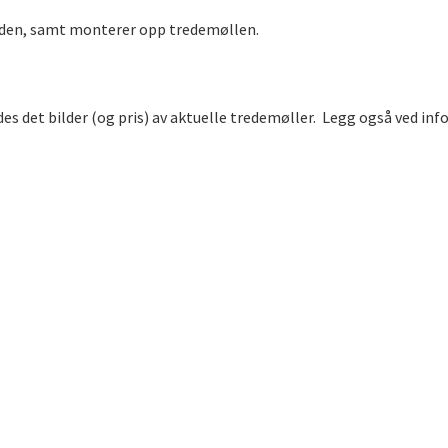
iden, samt monterer opp tredemøllen.
des det bilder (og pris) av aktuelle tredemøller. Legg også ved i
reningsutstyr leie tredemølle hjemme leie tredemølle med hjemlev
g tredemølle leie tredemølle måned tredemølle leie pris tredem
ølle hjemlevering Oslo leie tredemølle bedrift utleie tredemølle k
kel løsning for trening hjemme østlandet østfold akershus romeri
redemølle leie hjemme, tredemølle utleie Oslo, walkingpad leie, l
redemølle abonnement, leie tredemølle korttid, leie tredemølle l
le kontor, tredemølle utleie bedrift, leie walkingpad Oslo, trede
det tredemølle leie sole f85 sole f63 sole f65 sole f80 walkinpad
walkingpad r1 pro, walkingpad r1, walkingpad x21, walkingpad x25,
, walkingpad utleie, leie walkingpad c2, leie kingsmith r2, walki
gpad incline urevo cyberpad, urevo strol, urevo spacewalk, deerun