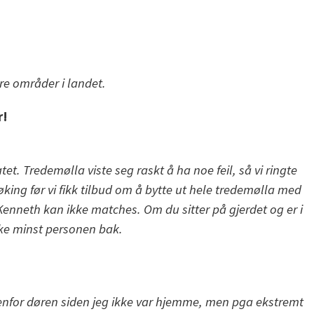
ere områder i landet.
r!
t. Tredemølla viste seg raskt å ha noe feil, så vi ringte
øking før vi fikk tilbud om å bytte ut hele tredemølla med
neth kan ikke matches. Om du sitter på gjerdet og er i
kke minst personen bak.
utenfor døren siden jeg ikke var hjemme, men pga ekstremt