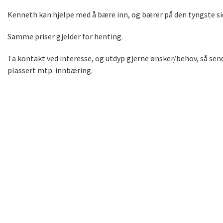
Kenneth kan hjelpe med å bære inn, og bærer på den tyngste s
Samme priser gjelder for henting.
Ta kontakt ved interesse, og utdyp gjerne ønsker/behov, så sen
plassert mtp. innbæring.
leie tredemølle tredemølle utleie leie treningsutstyr utleie t
montert tredemølle utleie med montering levering og monterin
langtid leie tredemølle Oslo tredemølle utleie Oslo leie tredem
kjøp midlertidig tredemølle hjemme tredemølle uten å kjøpe en
walkingpad, walkingpad utleie, gåmølle utleie, leie gåmølle, t
treningsutstyr, leie treningsutstyr, tredemølle månedsleie, t
kjøpe, teste tredemølle, midlertidig tredemølle, leie tredemøl
gåmølle utleie hjemlevering, treningsutstyr utleie Oslo, østlan
walkingpad, walkingpad c2, walkingpad a1 pro, walkingpad r2, 
kingsmith r2, kingsmith r1 pro, kingsmith a1 pro, kingsmith c2
sammenleggbar, gåmølle walkingpad, walkingpad x-series, walkin