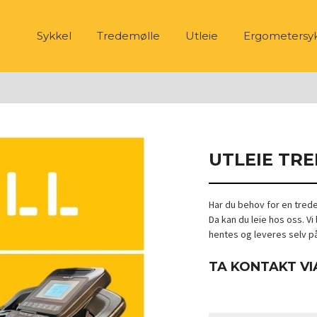
Sykkel
Tredemølle
Utleie
Ergometersy
UTLEIE TR
Har du behov for en trede
Da kan du leie hos oss. V
hentes og leveres selv p
TA KONTAKT VI