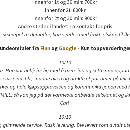
Innenfor 1t og 30 min: 700kr
Innenfor 2t: 800kr
Innenfor 2t og 30 min: 900kr
Andre steder i landet: Ta kontakt for pris
 eksempel tredemøller, kan sendes med fraktselskap til fl
undeomtaler fra
Finn
og
Google
- Kun toppvurderinge
10/10
den. Han var behjelpelig med å bære inn og sette opp apparate
rviceinnstilt, snudde bilen og brukte et par timer på feils
rket og hele kjøpsopplevelsen og kommunikasjonen med Ken
KEMILL, så kan jeg på det varmeste anbefale selskapet og i
Carl
10/10
, glimrende service. Rask levering. Ble levert som avtalt 