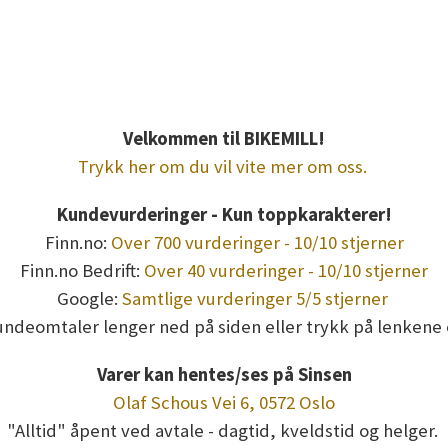
 walkingpad a1 pro, walkingpad g1, walkingpad x23, kingsmith mc2
e w10, abilica walkpad 20 nordictrack, proform, titan life, abilica 
Velkommen til BIKEMILL!
Trykk her om du vil vite mer om oss.
Kundevurderinger - Kun toppkarakterer!
Finn.no:
Over 700 vurderinger - 10/10 stjerner
Finn.no Bedrift:
Over 40 vurderinger - 10/10 stjerner
Google:
Samtlige vurderinger 5/5 stjerner
undeomtaler lenger ned på siden eller trykk på lenkene 
Varer kan hentes/ses på Sinsen
Olaf Schous Vei 6, 0572 Oslo
"Alltid" åpent ved avtale - dagtid, kveldstid og helger.