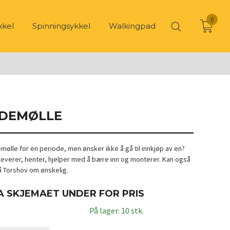
0
kkel
Spinningsykkel
Walkingpad
EDEMØLLE
mølle for en periode, men ønsker ikke å gå til innkjøp av en?
i leverer, henter, hjelper med å bære inn og monterer. Kan også
å Torshov om ønskelig.
A SKJEMAET UNDER FOR PRIS
På lager: 10 stk.