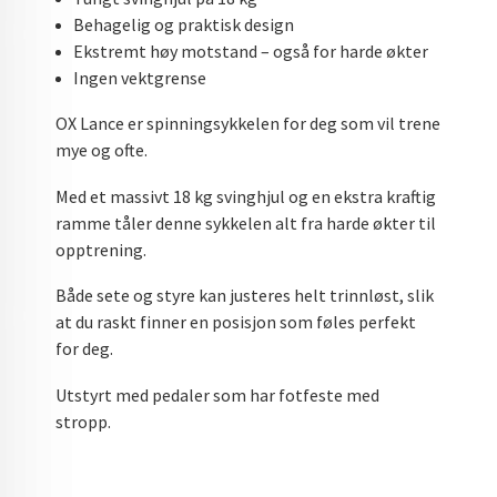
Behagelig og praktisk design
Ekstremt høy motstand – også for harde økter
Ingen vektgrense
OX Lance er spinningsykkelen for deg som vil trene
mye og ofte.
Med et massivt 18 kg svinghjul og en ekstra kraftig
ramme tåler denne sykkelen alt fra harde økter til
opptrening.
Både sete og styre kan justeres helt trinnløst, slik
at du raskt finner en posisjon som føles perfekt
for deg.
Utstyrt med pedaler som har fotfeste med
stropp.
Søkeord: Hjemmetrening, hjemmegym, trening,
sykkel, crossfit, spinning, spinningsykkel,