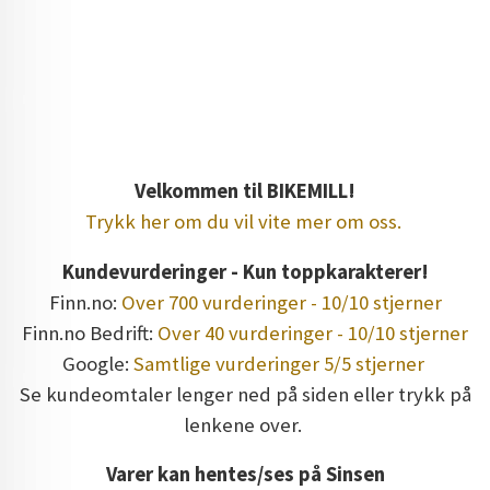
treningssykkel, ergometersykkel, ergometer
crossfit computer ergometerbike ergometer bike
excercise bike excercisebike spin bike spinbike
spinningbike spinning bike
Velkommen til BIKEMILL!
Trykk her om du vil vite mer om oss.
Kundevurderinger - Kun toppkarakterer!
Finn.no:
Over 700 vurderinger - 10/10 stjerner
Finn.no Bedrift:
Over 40 vurderinger - 10/10 stjerner
Google:
Samtlige vurderinger 5/5 stjerner
Se kundeomtaler lenger ned på siden eller trykk på
lenkene over.
Varer kan hentes/ses på Sinsen