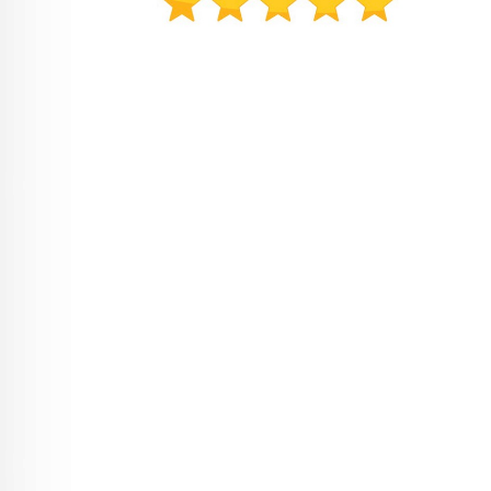
Søkeord: Hjemmetrening hjemmegym
spinningsykkel treningsbenk spinning
ergometersykkel trening billigtrening billig
hjemmetrening billig hjemmegym billig
spinningsykkel brukt spinningsykkel bruktvarer
bruktvare treningsbenker manual manualer
justerbare manualer justerbar manual benk stativ
vektstativ knebøystativ benkpress treningsstativ
justerbart stativ hjemmetreningsstativ vekter vekt
styrketrening styrke spinningsykler trimsykkel
ergometer ergometersykler stativer knebøystativer
knebøy squatrack squat rack spinning bike workout