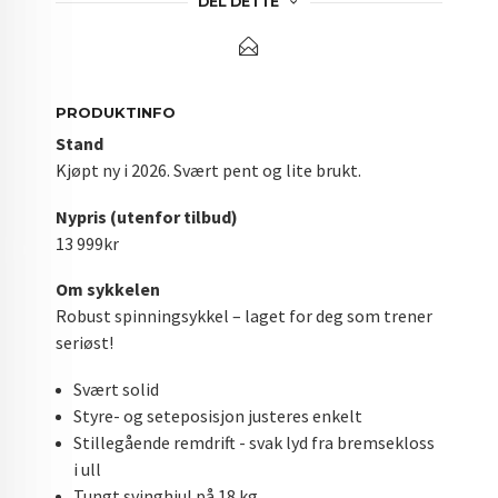
DEL DETTE
PRODUKTINFO
Stand
Kjøpt ny i 2026. Svært pent og lite brukt.
Nypris (utenfor tilbud)
13 999kr
Om sykkelen
Robust spinningsykkel – laget for deg som trener
seriøst!
Svært solid
Styre- og seteposisjon justeres enkelt
Stillegående remdrift - svak lyd fra bremsekloss
i ull
Tungt svinghjul på 18 kg