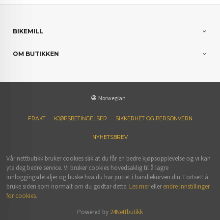
BIKEMILL
OM BUTIKKEN
Norwegian
FRAKT
KJØPSBETINGELSER
SIKKERHET OG PERSONVERN
NYHETSBREV
Vår nettbutikk bruker cookies slik at du får en bedre kjøpsopplevelse og vi kan
yte deg bedre service. Vi bruker cookies hovedsaklig til å lagre
innloggingsdetaljer og huske hva du har puttet i handlekurven din. Fortsett å
bruke siden som normalt om du godtar dette.
Les mer
eller
endre innstillinger
for cookies.
Powered by
24Nettbutikk