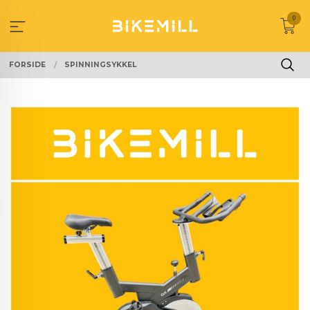
Gå
0
til
innholdet
FORSIDE
SPINNINGSYKKEL