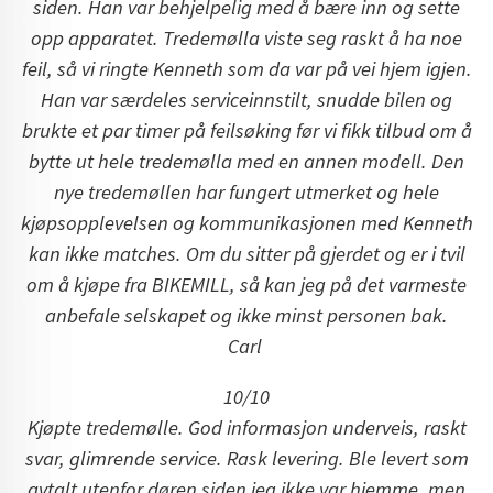
siden. Han var behjelpelig med å bære inn og sette
opp apparatet. Tredemølla viste seg raskt å ha noe
feil, så vi ringte Kenneth som da var på vei hjem igjen.
Han var særdeles serviceinnstilt, snudde bilen og
brukte et par timer på feilsøking før vi fikk tilbud om å
bytte ut hele tredemølla med en annen modell. Den
nye tredemøllen har fungert utmerket og hele
kjøpsopplevelsen og kommunikasjonen med Kenneth
kan ikke matches. Om du sitter på gjerdet og er i tvil
om å kjøpe fra BIKEMILL, så kan jeg på det varmeste
anbefale selskapet og ikke minst personen bak.
Carl
10/10
Kjøpte tredemølle. God informasjon underveis, raskt
svar, glimrende service. Rask levering. Ble levert som
avtalt utenfor døren siden jeg ikke var hjemme, men