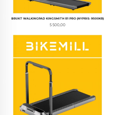
BRUKT WALKINGPAD KINGSMITH R1 PRO (NYPRIS: 9500KR)
Pris
5 500,00