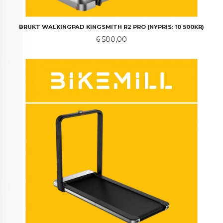
BRUKT WALKINGPAD KINGSMITH R2 PRO (NYPRIS: 10 500KR)
Pris
6 500,00