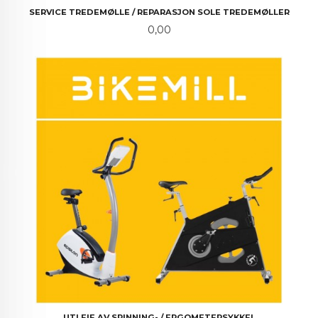
SERVICE TREDEMØLLE / REPARASJON SOLE TREDEMØLLER
Pris
0,00
UTLEIE AV SPINNING- / ERGOMETERSYKKEL