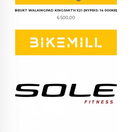
BRUKT WALKINGPAD KINGSMITH X21 (NYPRIS: 14 000KR)
Pris
6 500,00