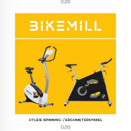
Pris
0,00
UTLEIE SPINNING- / ERGOMETERSYKKEL
Pris
0,00