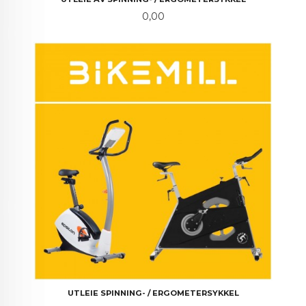
Pris
0,00
UTLEIE SPINNING- / ERGOMETERSYKKEL