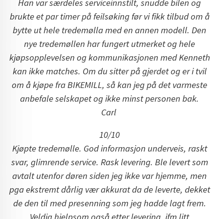
Han var særdeles serviceinnstilt, snudde bilen og
brukte et par timer på feilsøking før vi fikk tilbud om å
bytte ut hele tredemølla med en annen modell. Den
nye tredemøllen har fungert utmerket og hele
kjøpsopplevelsen og kommunikasjonen med Kenneth
kan ikke matches. Om du sitter på gjerdet og er i tvil
om å kjøpe fra BIKEMILL, så kan jeg på det varmeste
anbefale selskapet og ikke minst personen bak.
Carl
10/10
Kjøpte tredemølle. God informasjon underveis, raskt
svar, glimrende service. Rask levering. Ble levert som
avtalt utenfor døren siden jeg ikke var hjemme, men
pga ekstremt dårlig vær akkurat da de leverte, dekket
de den til med presenning som jeg hadde lagt frem.
Veldig hjelpsom også etter levering, ifm litt