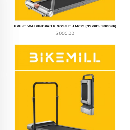
BRUKT WALKINGPAD KINGSMITH MC21 (NYPRIS: 9000KR)
Pris
5 000,00