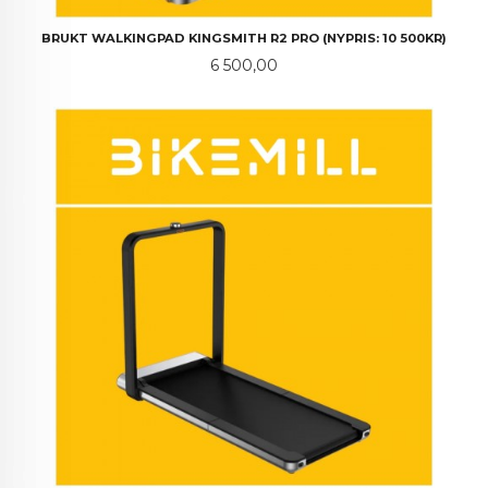
BRUKT WALKINGPAD KINGSMITH R2 PRO (NYPRIS: 10 500KR)
Pris
6 500,00