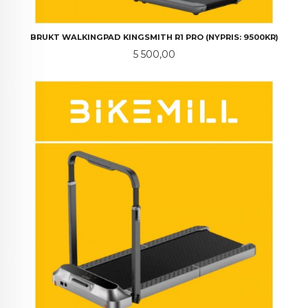
BRUKT WALKINGPAD KINGSMITH R1 PRO (NYPRIS: 9500KR)
Pris
5 500,00