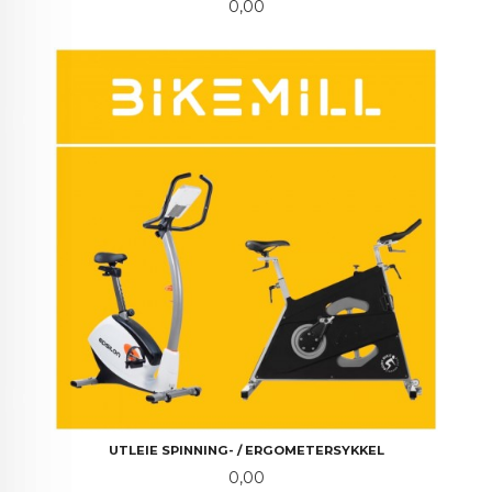
Pris
0,00
UTLEIE SPINNING- / ERGOMETERSYKKEL
Pris
0,00