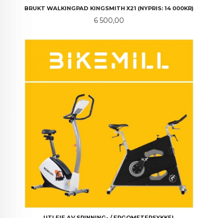
BRUKT WALKINGPAD KINGSMITH X21 (NYPRIS: 14 000KR)
Pris
6 500,00
UTLEIE AV SPINNING- / ERGOMETERSYKKEL