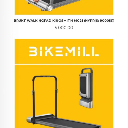
BRUKT WALKINGPAD KINGSMITH MC21 (NYPRIS: 9000KR)
Pris
5 000,00