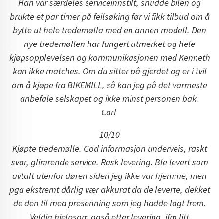
Han var særdeles serviceinnstilt, snudde bilen og
brukte et par timer på feilsøking før vi fikk tilbud om å
bytte ut hele tredemølla med en annen modell. Den
nye tredemøllen har fungert utmerket og hele
kjøpsopplevelsen og kommunikasjonen med Kenneth
kan ikke matches. Om du sitter på gjerdet og er i tvil
om å kjøpe fra BIKEMILL, så kan jeg på det varmeste
anbefale selskapet og ikke minst personen bak.
Carl
10/10
Kjøpte tredemølle. God informasjon underveis, raskt
svar, glimrende service. Rask levering. Ble levert som
avtalt utenfor døren siden jeg ikke var hjemme, men
pga ekstremt dårlig vær akkurat da de leverte, dekket
de den til med presenning som jeg hadde lagt frem.
Veldig hjelpsom også etter levering, ifm litt