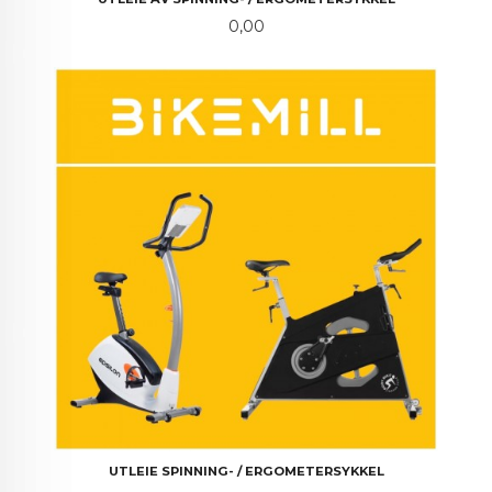
Pris
0,00
UTLEIE SPINNING- / ERGOMETERSYKKEL